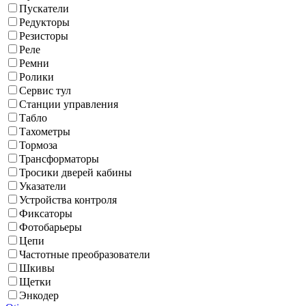
Пускатели
Редукторы
Резисторы
Реле
Ремни
Ролики
Сервис тул
Станции управления
Табло
Тахометры
Тормоза
Трансформаторы
Тросики дверей кабины
Указатели
Устройства контроля
Фиксаторы
Фотобарьеры
Цепи
Частотные преобразователи
Шкивы
Щетки
Энкодер