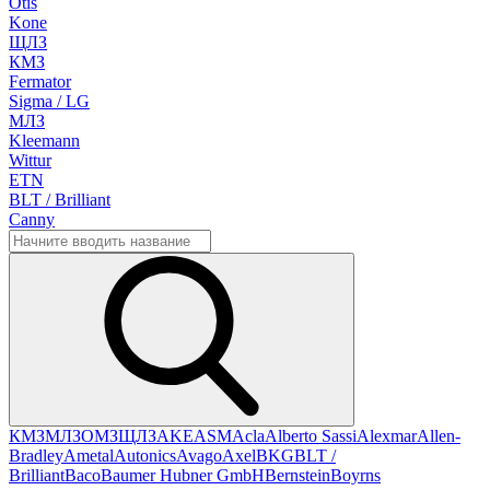
Otis
Kone
ЩЛЗ
КМЗ
Fermator
Sigma / LG
МЛЗ
Kleemann
Wittur
ETN
BLT / Brilliant
Canny
КМЗ
МЛЗ
ОМЗ
ЩЛЗ
AKE
ASM
Acla
Alberto Sassi
Alexmar
Allen-
Bradley
Ametal
Autonics
Avago
Axel
BKG
BLT /
Brilliant
Baco
Baumer Hubner GmbH
Bernstein
Boyrns